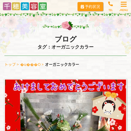
コ
予約状況
ン
TEL
テ
ン
ツ
へ
ブログ
ス
タグ：オーガニックカラー
キ
ッ
トップ
�u���O
オーガニックカラー
プ