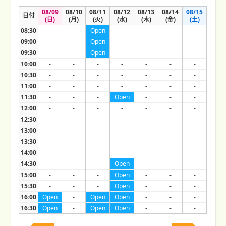
08/09
08/10
08/11
08/12
08/13
08/14
08/15
日付
(日)
(月)
(火)
(水)
(木)
(金)
(土)
08:30
-
-
Open
-
-
-
-
09:00
-
-
Open
-
-
-
-
09:30
-
-
Open
-
-
-
-
10:00
-
-
-
-
-
-
-
10:30
-
-
-
-
-
-
-
11:00
-
-
-
-
-
-
-
11:30
-
-
-
Open
-
-
-
12:00
-
-
-
-
-
-
-
12:30
-
-
-
-
-
-
-
13:00
-
-
-
-
-
-
-
13:30
-
-
-
-
-
-
-
14:00
-
-
-
-
-
-
-
14:30
-
-
-
Open
-
-
-
15:00
-
-
-
Open
-
-
-
15:30
-
-
-
Open
-
-
-
16:00
Open
-
Open
Open
-
-
-
16:30
Open
-
Open
Open
-
-
-