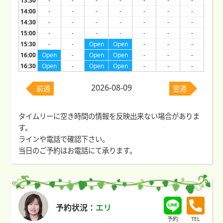
13:30
-
-
-
-
-
-
-
14:00
-
-
-
-
-
-
-
14:30
-
-
-
-
-
-
-
15:00
-
-
-
-
-
-
-
15:30
-
-
Open
Open
-
-
-
16:00
Open
-
Open
Open
-
-
-
16:30
Open
-
Open
Open
-
-
-
2026-08-09
前週
翌週
タイムリーに空き時間の情報を反映出来ない場合がありま
す。
ラインや電話で確認下さい。
当日のご予約はお電話にて承ります。
予約状況：
エリ
予約
TEL