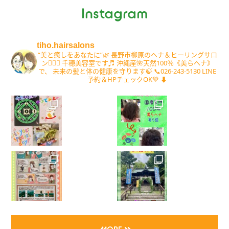
Instagram
tiho.hairsalons
“美と癒しをあなたに”🌿
長野市柳原のヘナ＆ヒーリングサロ
ン💆‍♀️✨
千穂美容室です♬
沖縄産🌺天然100％《美らヘナ》
で、
未来の髪と体の健康を守ります🍃
📞026-243-5130
LINE
予約＆HPチェックOK💚
⬇️