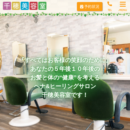
コ
予約状況
ン
TEL
テ
ン
ツ
へ
ス
キ
ッ
『すべてはお客様の笑顔のために』
プ
あなたの５年後１０年後の
お髪と体の“健康”を考える
ヘナ&ヒーリングサロン
千穂美容室です！