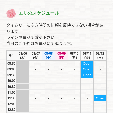
エリのスケジュール
タイムリーに空き時間の情報を反映できない場合があ
ります。
ラインや電話で確認下さい。
当日のご予約はお電話にて承ります。
08/06
08/07
08/08
08/09
08/10
08/11
08/12
日付
(木)
(金)
(土)
(日)
(月)
(火)
(水)
08:30
-
-
-
-
-
Open
-
09:00
-
-
-
-
-
Open
-
09:30
-
-
-
-
-
Open
-
10:00
-
-
-
-
-
-
-
10:30
-
-
-
-
-
-
-
11:00
-
-
-
-
-
-
-
11:30
-
-
-
-
-
-
Open
12:00
-
-
-
-
-
-
-
12:30
-
-
-
-
-
-
-