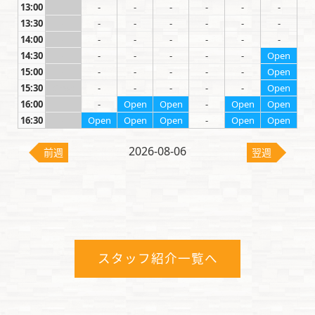
13:00
-
-
-
-
-
-
-
13:30
-
-
-
-
-
-
-
14:00
-
-
-
-
-
-
-
14:30
-
-
-
-
-
-
Open
15:00
-
-
-
-
-
-
Open
15:30
Close
-
-
-
-
-
Open
16:00
-
-
Open
Open
-
Open
Open
16:30
-
Open
Open
Open
-
Open
Open
2026-08-06
前週
翌週
スタッフ紹介一覧へ