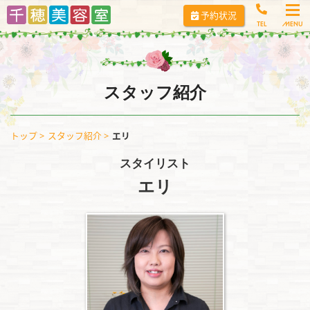
コ
予約状況
ン
TEL
テ
ン
ツ
へ
スタッフ紹介
ス
キ
トップ
スタッフ紹介
エリ
ッ
プ
スタイリスト
エリ