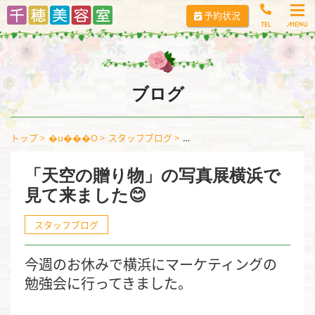
コ
予約状況
ン
TEL
テ
ン
ツ
へ
ブログ
ス
キ
トップ
�u���O
スタッフブログ
「天空の贈り物」の写真展横浜で
ッ
プ
「天空の贈り物」の写真展横浜で
見て来ました😊
スタッフブログ
今週のお休みで横浜にマーケティングの
勉強会に行ってきました。