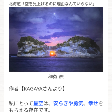
北海道「空を見上げるのに理由なんていらない」
和歌山県
作者【KAGAYAさんより】
私にとって
星空
は、
安らぎや勇気
、
幸せ
を
もらえる存在です。