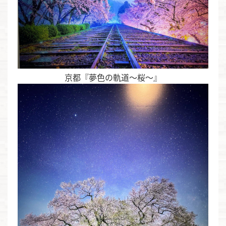
京都『夢色の軌道〜桜〜』