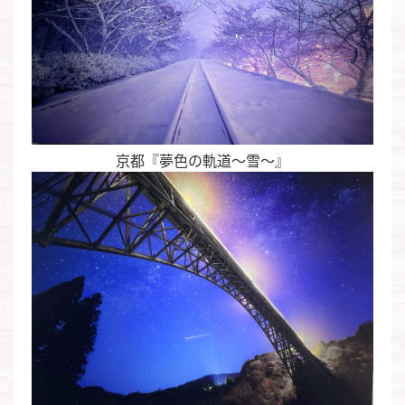
京都『夢色の軌道〜雪〜』