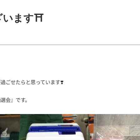
ざいます⛩
過ごせたらと思っています❣️
抽選会』です。