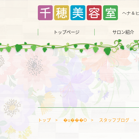
コ
ン
ヘナ＆
テ
ン
トップページ
サロン紹介
ツ
へ
ス
キ
ッ
プ
トップ
�u���O
スタッフブログ