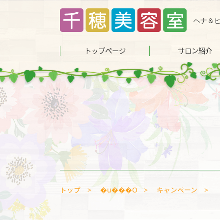
コ
ン
ヘナ＆
テ
ン
トップページ
サロン紹介
ツ
へ
ス
キ
ッ
プ
トップ
�u���O
キャンペーン