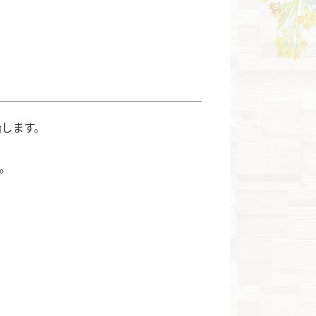
始します。
。