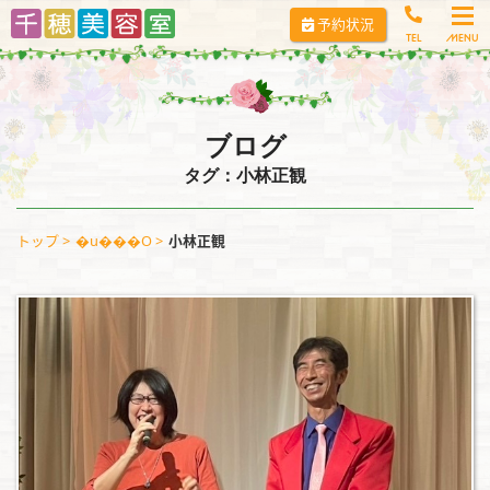
コ
予約状況
ン
TEL
テ
ン
ツ
へ
ブログ
ス
タグ：小林正観
キ
ッ
トップ
�u���O
小林正観
プ