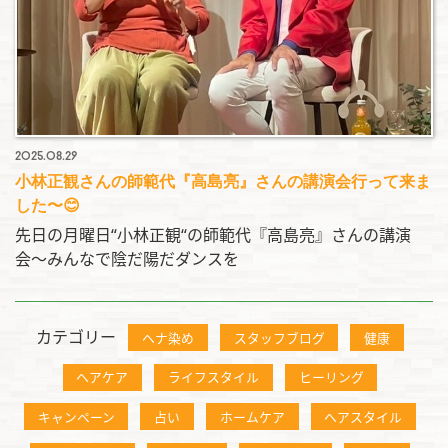
2025.08.29
小林正観さんの師範代『高島亮』さんの講演会行って来ま
した〜😊
先日の月曜日“小林正観“の師範代『高島亮』さんの講演
会〜みんなで陰だ陽だダンスを
カテゴリー
ヘナ染め
スタッフブログ
健康
ヘアケア
ライフスタイル
ヒーリング
キャンペーン
占い
ホームケア
ヘアスタイル