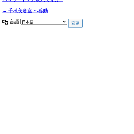
← 千穂美容室 へ移動
言語