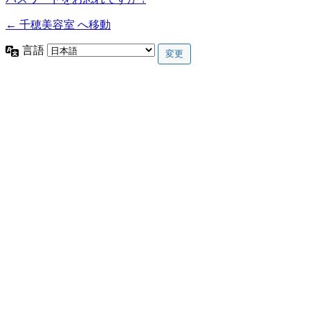
← 千穂美容室 へ移動
言語