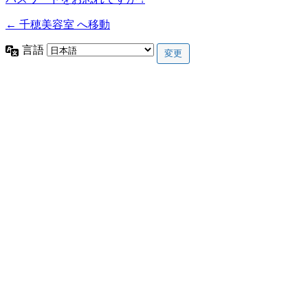
← 千穂美容室 へ移動
言語